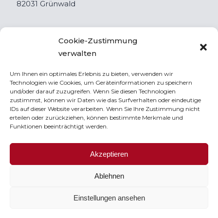
82031 Grünwald
Tel +49 89 69 35 06 -0
Cookie-Zustimmung
Fax +49 89 69 35 06 -93
verwalten
info@paulus-immobilien.group
Um Ihnen ein optimales Erlebnis zu bieten, verwenden wir
www.paulus-immobilien.group
Technologien wie Cookies, um Geräteinformationen zu speichern
und/oder darauf zuzugreifen. Wenn Sie diesen Technologien
zustimmst, können wir Daten wie das Surfverhalten oder eindeutige
IDs auf dieser Website verarbeiten. Wenn Sie Ihre Zustimmung nicht
erteilen oder zurückziehen, können bestimmte Merkmale und
Funktionen beeinträchtigt werden.
Akzeptieren
Ablehnen
Einstellungen ansehen
Impressum
Datenschutz